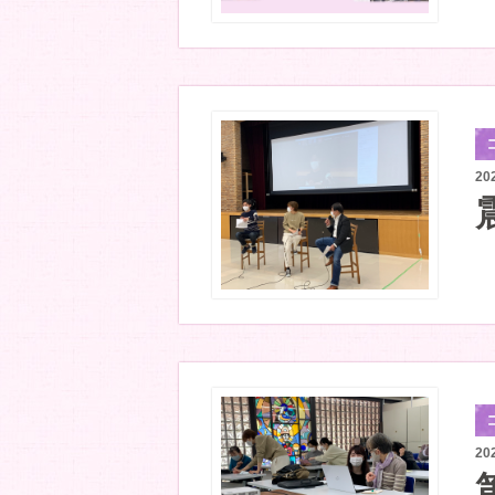
20
20