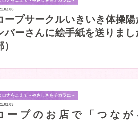
コロナをこえて～やさしさをチカラに～
21.02.06
コープサークルいきいき体操陽
ンバーさんに絵手紙を送りまし
部）
コロナをこえて～やさしさをチカラに～
21.02.03
コ ー プ の お 店 で 「 つ な が