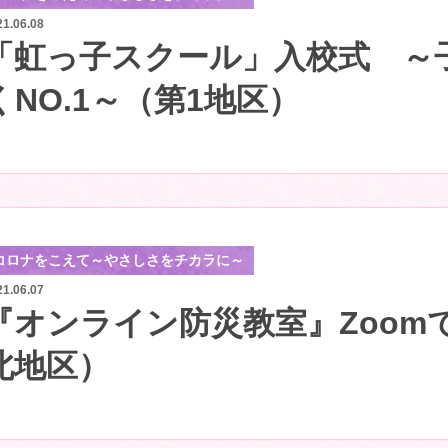
21.06.08
「虹っ子スクール」入校式 ～
くNO.1～（第1地区）
コロナをこえて～やさしさをチカラに～
21.06.07
『オンライン防災教室』Zoom
北地区）