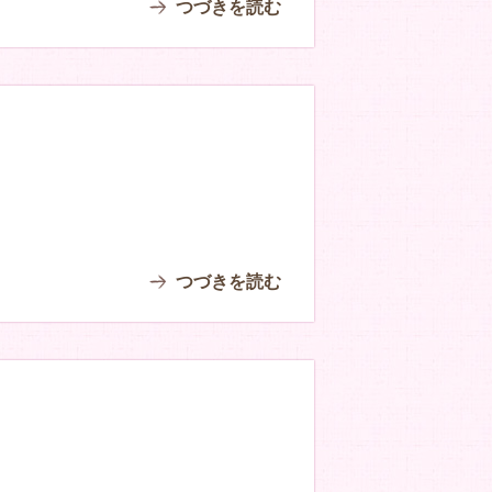
つづきを読む
つづきを読む