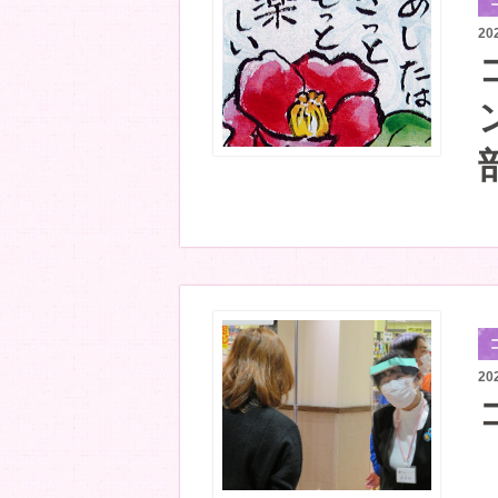
20
20