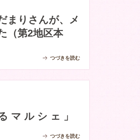
だまりさんが、メ
た（第2地区本
つづきを読む
 る マ ル シ ェ 」
つづきを読む