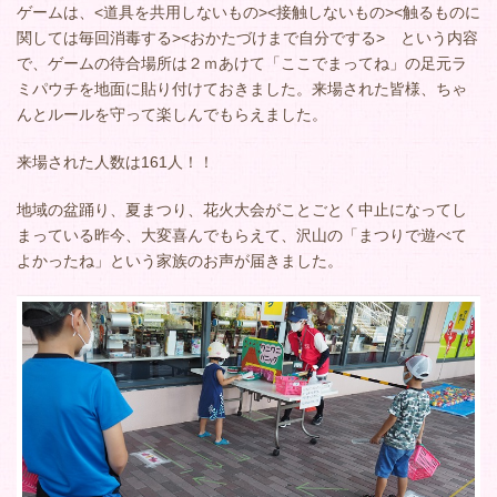
ゲームは、<道具を共用しないもの><接触しないもの><触るものに
関しては毎回消毒する><おかたづけまで自分でする> という内容
で、ゲームの待合場所は２ｍあけて「ここでまってね」の足元ラ
ミパウチを地面に貼り付けておきました。来場された皆様、ちゃ
んとルールを守って楽しんでもらえました。
来場された人数は161人！！
地域の盆踊り、夏まつり、花火大会がことごとく中止になってし
まっている昨今、大変喜んでもらえて、沢山の「まつりで遊べて
よかったね」という家族のお声が届きました。