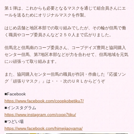
第１弾は、これからも必要となるマスクを通じて組合員さんにエ
ールを送るためにオリジナルマスクを作製。
はじめ店舗と地区本部での取り組みでしたが、その輪が但馬で働
く職員やコープ委員さんなど２５０人まで広がりました。
但馬北と但馬南のコープ委員さん、コープデイズ豊岡と協同購入
センター但馬、第7地区本部などが力を合わせて、但馬地域を元気
に♪♪頑張って取り組みます。
また、協同購入センター但馬の職員が作詞・作曲した『応援ソン
グ「頑張りマスク」』は・・・次のＵＲＬからどうぞ
■Facebook
https://www.facebook.com/
coopkobetiku7/
■インスタグラム
https://www.instagram.com/
coop7tiku/
■
つどい場
https://www.facebook.com/
himejiaoyama/