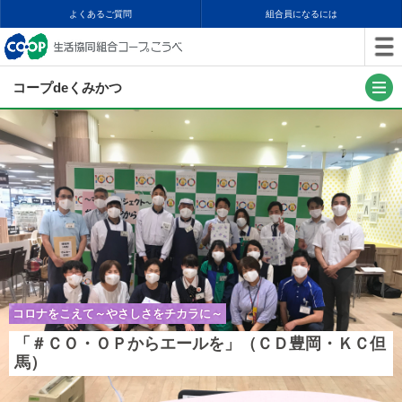
よくあるご質問
組合員になるには
コープdeくみかつ
コロナをこえて～やさしさをチカラに～
「＃ＣＯ・ＯＰからエールを」（ＣＤ豊岡・ＫＣ但
馬）