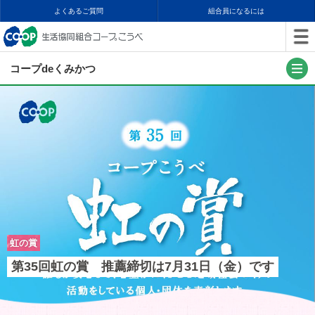
よくあるご質問
組合員になるには
コープdeくみかつ
虹の賞
第35回虹の賞 推薦締切は7月31日（金）です