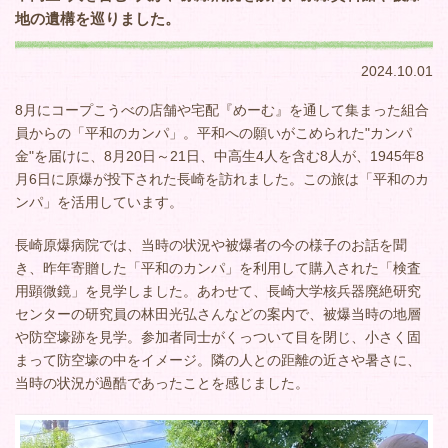
地の遺構を巡りました。
2024.10.01
8月にコープこうべの店舗や宅配『めーむ』を通して集まった組合
員からの「平和のカンパ」。平和への願いがこめられた"カンパ
金"を届けに、8月20日～21日、中高生4人を含む8人が、1945年8
月6日に原爆が投下された長崎を訪れました。この旅は「平和のカ
ンパ」を活用しています。
長崎原爆病院では、当時の状況や被爆者の今の様子のお話を聞
き、昨年寄贈した「平和のカンパ」を利用して購入された「検査
用顕微鏡」を見学しました。あわせて、長崎大学核兵器廃絶研究
センターの研究員の林田光弘さんなどの案内で、被爆当時の地層
や防空壕跡を見学。参加者同士がくっついて目を閉じ、小さく固
まって防空壕の中をイメージ。隣の人との距離の近さや暑さに、
当時の状況が過酷であったことを感じました。