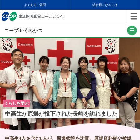
よくあるご質問
組合員になるには
コープdeくみかつ
くらしを学ぶ
中高生が原爆が投下された長崎を訪れました
中高生4人を含む8人が、原爆病院を訪問、原爆資料館や被爆