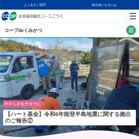
よくあるご質問
組合員になるには
コープdeくみかつ
やさしさをチカラに
【ハート基金】令和6年能登半島地震に関する拠出
のご報告②