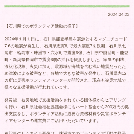
2024.04.23
【石川県でのボランティア活動の様子】
2024
年１月１日に、石川県能登半島を震源とするマグニチュード
7.6
の地震が発生し、石川県志賀町で最大震度
7
を観測、石川県七
尾市・輪島市・珠洲市・穴水町で震度
6
強、石川県中能登町・能登
町・新潟県長岡市で震度
6
弱の揺れを観測しました。家屋の倒壊、
液状化現象、火災に加え、震源域が海域を含む浅い地震だったた
め津波による被害など、各地で大きな被害が発生し、石川県内12
カ所に災害ボランティアセンターが開設され、現在も被災地域で
様々な支援活動が行われています。
発災後、被災地域で支援活動をされている団体様からヒアリング
を行い、石川県社会福祉協議会様にもハート基金から200万円の拠
出支援をし、ボランティア活動に必要な資機材費や災害ボランテ
ィアセンターの運営費にご活用いただいています。
※記事のサムネイル画像は、珠洲市でのボランティア活動の様子