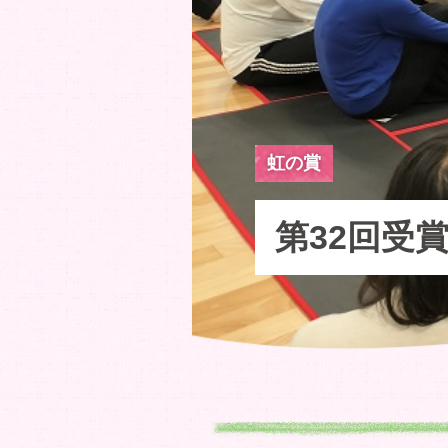
虹の賞
第32回受