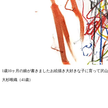
1歳10ヶ月の娘が書きましたお絵描き大好きな子に育って沢
大杉唯織（41歳）