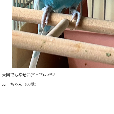
天国でも幸せに(*˘︶˘*).｡.:*♡
ふーちゃん（60歳）