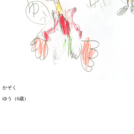
かぞく
ゆう（6歳）